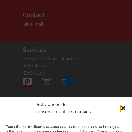
Contact
e-mail
Services
Vidéoprotection – Alarme
Interphonie
Enfumage
Aide – Informations
Préférences de
consentement des cookies
Consultez la F.A.Q
Postuler
Pour offrir les meilleures expériences, nous utilisons des technologies
Mentions légales
telles que les cookies pour stocker et/ou accéder aux informations des