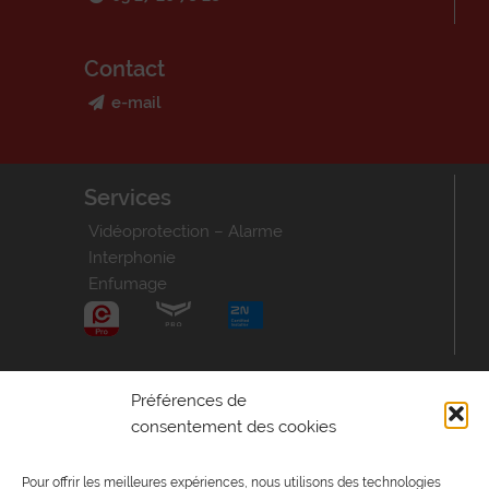
Contact
e-mail
Services
Vidéoprotection – Alarme
Interphonie
Enfumage
Aide – Informations
Préférences de
consentement des cookies
Consultez la F.A.Q
Postuler
Pour offrir les meilleures expériences, nous utilisons des technologies