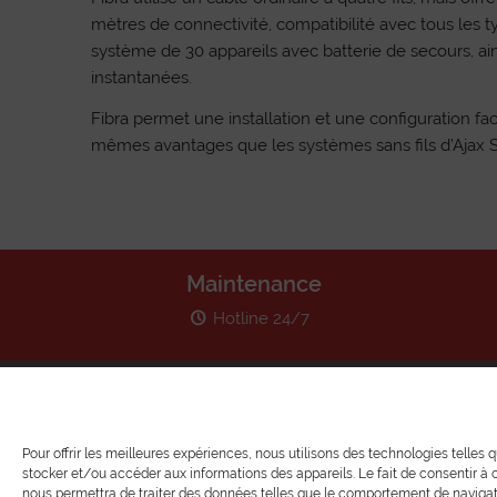
mètres de connectivité, compatibilité avec tous les 
système de 30 appareils avec batterie de secours, ain
instantanées.
Fibra permet une installation et une configuration faci
mêmes avantages que les systèmes sans fils d’Ajax 
Maintenance
Hotline 24/7
Services
Vidéoprotection – Alarme
Pour offrir les meilleures expériences, nous utilisons des technologies telles 
Interphonie
stocker et/ou accéder aux informations des appareils. Le fait de consentir à
Enfumage
nous permettra de traiter des données telles que le comportement de navigat