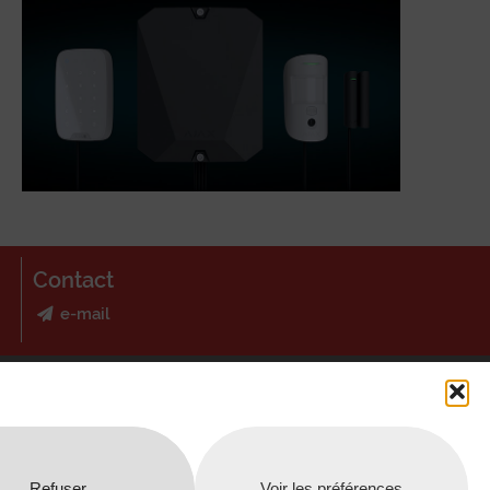
Contact
e-mail
Camera Protect
Parc d’activités de la vallée de l’Écaillon
59 224 Thiant
Refuser
Voir les préférences